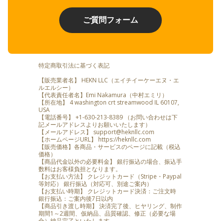
ご質問フォーム
特定商取引法に基づく表記
【販売業者名】 HEKN LLC（エイチイーケーエヌ・エ
ルエルシー）
【代表責任者名】Emi Nakamura（中村エミリ）
【所在地】 4 washington crt streamwood IL 60107,
USA
【電話番号】 +1-630-213-8389 （お問い合わせは下
記メールアドレスよりお願いいたします）
【メールアドレス】
support@heknllc.com
【ホームページURL】 https://heknllc.com
【販売価格】各商品・サービスのページに記載（税込
価格）
【商品代金以外の必要料金】 銀行振込の場合、振込手
数料はお客様負担となります。
【お支払い方法】 クレジットカード（Stripe・Paypal
等対応） 銀行振込（対応可、別途ご案内）
【お支払い時期】 クレジットカード決済：ご注文時
銀行振込：ご案内後7日以内
【商品引き渡し時期】 決済完了後、ヒヤリング、制作
期間1～2週間、仮納品、品質確認、修正（必要な場
合）納品完了といたします。