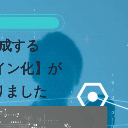
成する
イン化】が
りました