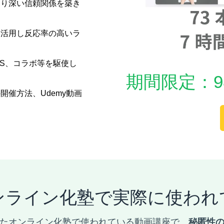
より深い信頼関係を築き
を活用し反応率の高いラ
NS、コラボ等を駆使し
期間限定：98,
開催方法、Udemy動画
ンライン化塾で実際に使われ
たオンライン化塾で使われている動画講座で、
秘匿性