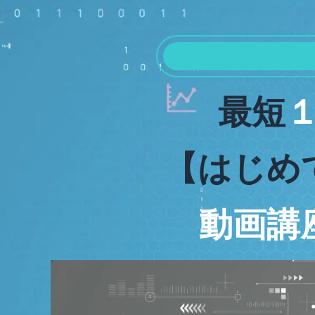
最短
【はじめ
動画講