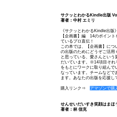
サクッとわかるKindle出版 V
著者：中村 エミリ
《サクッとわかるKindle出
【企画書】編 14のポイント
ているプロ直伝！
この本では、【企画書】につ
の出版のためにどうぞご活用
と思っている、愛さんという
だいています。※14項目そ
をもとにワークに取り組んで
なっています。チームなどで
ます。あなたの出版を応援し
購入リンク⇒
アマゾンで購
せんせいだいすき笑顔はまほ
著者：林 信克