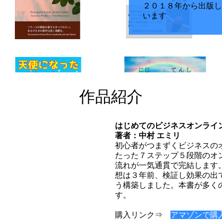
２０１８年から出版し
います
作品紹介
はじめてのビジネスオンライ
著者：中村 エミリ
初心者がつまずくビジネスの
たった７ステップ５段階のオ
流れが一気通貫で完結します
想は３年前、検証し効果の出
う構築しました。本書が多く
す。
購入リンク⇒
アマゾンで購