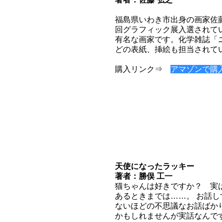
福島県いわき市出身の画家佐
回グラフィック展入選されて
有名な画家です。化学雑誌「ニ
どの表紙、挿絵も担当されて
購入リンク⇒
アマゾンで購
天使になったラッキー
著者：勝俣 工一
猫ちゃんは好きですか？ 実
あるときまでは……。 お話
ないほどの不思議なお話ばか
かもしれませんが実話なんで