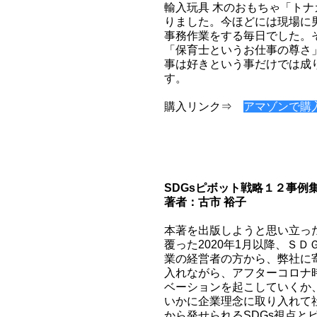
輸入玩具 木のおもちゃ「ト
りました。今ほどには現場に
事務作業をする毎日でした。
「保育士というお仕事の尊さ
事は好きという事だけでは成
す。
購入リンク⇒
アマゾンで購
SDGsピボット戦略１２事例
著者：古市 裕子
本著を出版しようと思い立った
覆った2020年1月以降、Ｓ
業の経営者の方から、弊社に
入れながら、アフターコロナ
ベーションを起こしていくか
いかに企業理念に取り入れて
から発せられるSDGs視点