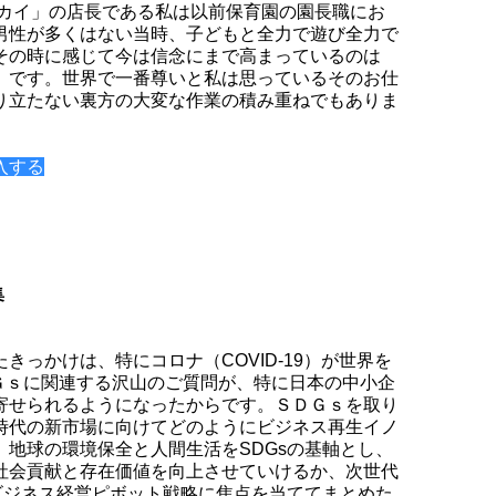
ナカイ」の店長である私は以前保育園の園長職にお
男性が多くはない当時、子どもと全力で遊び全力で
その時に感じて今は信念にまで高まっているのは
」です。世界で一番尊いと私は思っているそのお仕
り立たない裏方の大変な作業の積み重ねでもありま
入する
集
きっかけは、特にコロナ（COVID-19）が世界を
ＤＧｓに関連する沢山のご質問が、特に日本の中小企
寄せられるようになったからです。ＳＤＧｓを取り
時代の新市場に向けてどのようにビジネス再生イノ
、地球の環境保全と人間生活をSDGsの基軸とし、
社会貢献と存在価値を向上させていけるか、次世代
とビジネス経営ピボット戦略に焦点を当ててまとめた